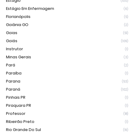
Estágio
(100)
Estágio Em Enfermagem
(6)
Florianópolis
(5)
Goiânia GO
(2)
Goias
(51)
Goiás
(109)
Instrutor
(1)
Minas Gerais
(3)
Pará
(2)
Paraíba
(1)
Parana
(53)
Paraná
(102)
Pinhais PR
(1)
Piraquara PR
(1)
Professor
(18)
Ribeirão Preto
(1)
Rio Grande Do Sul
(19)