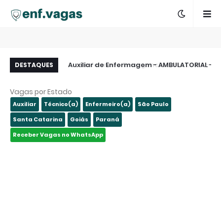
sta de E-mails dos
Auxiliar de Enfermagem - AMBULATORIAL -
Enfermeiro Emergencia Zona Leste - S
DESTAQUES
São Paulo e Região
São Paulo - SP
Paulo - 
Vagas por Estado
Auxiliar
Técnico(a)
Enfermeiro(a)
São Paulo
Santa Catarina
Goiás
Paraná
Receber Vagas no WhatsApp