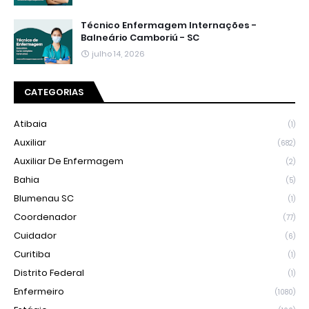
Técnico Enfermagem Internações -
Balneário Camboriú - SC
julho 14, 2026
CATEGORIAS
Atibaia
(1)
Auxiliar
(682)
Auxiliar De Enfermagem
(2)
Bahia
(5)
Blumenau SC
(1)
Coordenador
(77)
Cuidador
(6)
Curitiba
(1)
Distrito Federal
(1)
Enfermeiro
(1080)