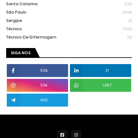
Santa Catarina
(272)
São Paulo
(3135)
Sergipe
(1)
Técnico
(1735)
Técnico De Enfermagem
(6)
SIGA NOS
5.5k
21
3.5k
1.987
400