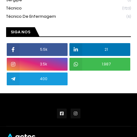
(1)
Técnico
(1723)
Técnico De Enfermagem
(6)
SIGA NOS
5.5k
21
3.5k
1.987
400