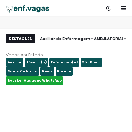
sta de E-mails dos
Auxiliar de Enfermagem - AMBULATORIAL -
DESTAQUES
São Paulo e Região
São Paulo - SP
Vagas por Estado
Auxiliar
Técnico(a)
Enfermeiro(a)
São Paulo
Santa Catarina
Goiás
Paraná
Receber Vagas no WhatsApp