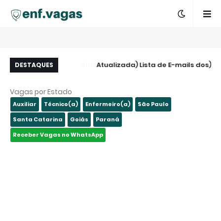
abalho - Itajaí -
(Atualizada) Lista de E-mails dos
A
DESTAQUES
SC
Hospitais de São Paulo e Região
Vagas por Estado
Auxiliar
Técnico(a)
Enfermeiro(a)
São Paulo
Santa Catarina
Goiás
Paraná
Receber Vagas no WhatsApp