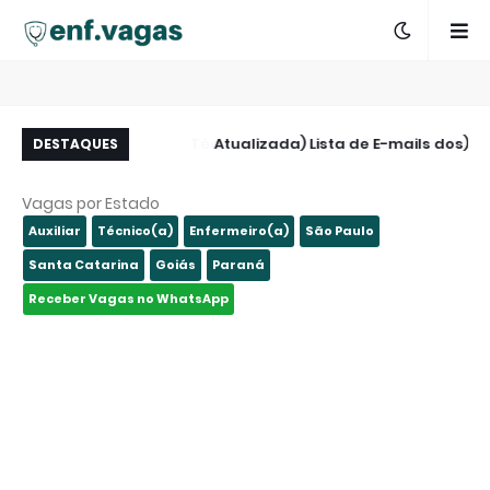
 - AMBULATORIAL -
(Atualizada) Lista de E-mails dos
DESTAQUES
São Paulo - SP
Hospitais de São Paulo e Região
Vagas por Estado
Auxiliar
Técnico(a)
Enfermeiro(a)
São Paulo
Santa Catarina
Goiás
Paraná
Receber Vagas no WhatsApp