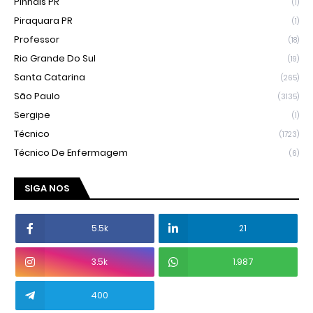
Pinhais PR
(1)
Piraquara PR
(1)
Professor
(18)
Rio Grande Do Sul
(19)
Santa Catarina
(265)
São Paulo
(3135)
Sergipe
(1)
Técnico
(1723)
Técnico De Enfermagem
(6)
SIGA NOS
5.5k
21
3.5k
1.987
400