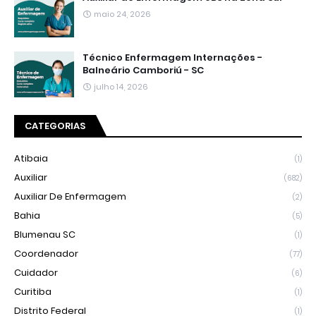
maio 24, 2026
Técnico Enfermagem Internações -
Balneário Camboriú - SC
julho 14, 2026
CATEGORIAS
Atibaia
(1)
Auxiliar
(682)
Auxiliar De Enfermagem
(2)
Bahia
(5)
Blumenau SC
(1)
Coordenador
(77)
Cuidador
(6)
Curitiba
(1)
Distrito Federal
(1)