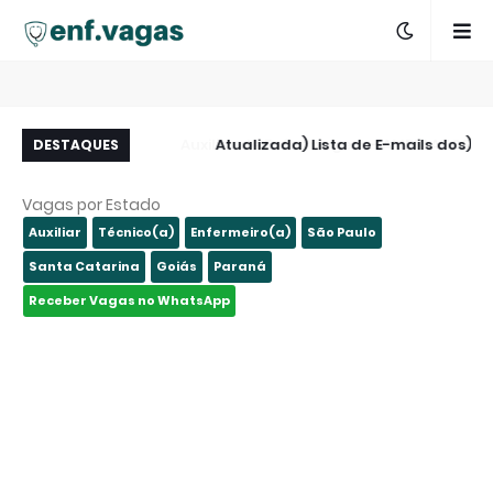
 Zona Leste - São
(Atualizada) Lista de E-mails dos
A
DESTAQUES
Paulo - SP
Hospitais de São Paulo e Região
Vagas por Estado
Auxiliar
Técnico(a)
Enfermeiro(a)
São Paulo
Santa Catarina
Goiás
Paraná
Receber Vagas no WhatsApp