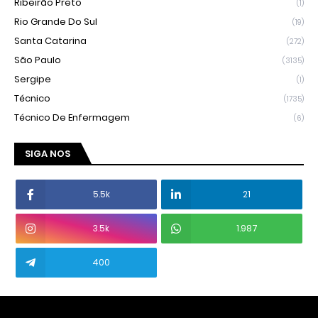
Ribeirão Preto
(1)
Rio Grande Do Sul
(19)
Santa Catarina
(272)
São Paulo
(3135)
Sergipe
(1)
Técnico
(1735)
Técnico De Enfermagem
(6)
SIGA NOS
5.5k
21
3.5k
1.987
400