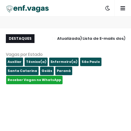
 - AMBULATORIAL -
(Atualizada) Lista de E-mails dos
DESTAQUES
São Paulo - SP
Hospitais de São Paulo e Região
Vagas por Estado
Auxiliar
Técnico(a)
Enfermeiro(a)
São Paulo
Santa Catarina
Goiás
Paraná
Receber Vagas no WhatsApp