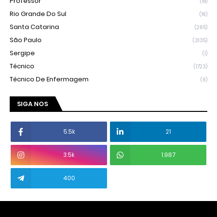
Professor
(18)
Rio Grande Do Sul
(19)
Santa Catarina
(265)
São Paulo
(3135)
Sergipe
(1)
Técnico
(1723)
Técnico De Enfermagem
(6)
SIGA NOS
5.5k
21
3.5k
1.987
400