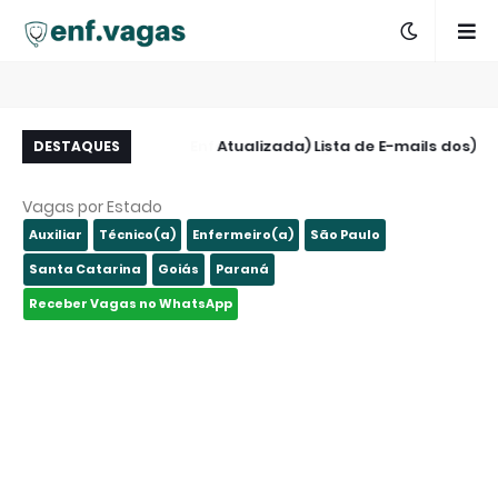
 - AMBULATORIAL -
(Atualizada) Lista de E-mails dos
DESTAQUES
São Paulo - SP
Hospitais de São Paulo e Região
Vagas por Estado
Auxiliar
Técnico(a)
Enfermeiro(a)
São Paulo
Santa Catarina
Goiás
Paraná
Receber Vagas no WhatsApp