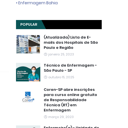
• Enfermagem Bahia
POPULAR
(Atualizada) Lista de E-
mails dos Hospitais de São
Paulo e Região
janeiro 25, 2023
Técnico de Enfermagem -
São Paulo - SP
outubro 15, 2025
Coren-SP abre inscrições
para curso online gratuito
de Responsabilidade
Técnica (RT) em
Enfermagem
março 29, 2023
Enfermeiro(a) - Unidade de