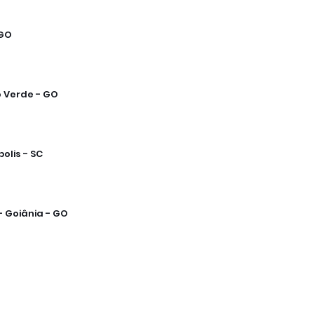
 GO
o Verde - GO
olis - SC
 Goiânia - GO