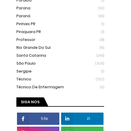
Paraíba
(1)
Parana
(53)
Paraná
(95)
Pinhais PR
(1)
Piraquara PR
(1)
Professor
(18)
Rio Grande Do Sul
(19)
Santa Catarina
(265)
São Paulo
(3135)
Sergipe
(1)
Técnico
(1723)
Técnico De Enfermagem
(6)
SIGA NOS
5.5k
21