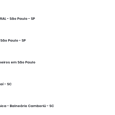
AL - São Paulo - SP
São Paulo - SP
eiros em São Paulo
aí - SC
ica - Balneário Camboriú - SC