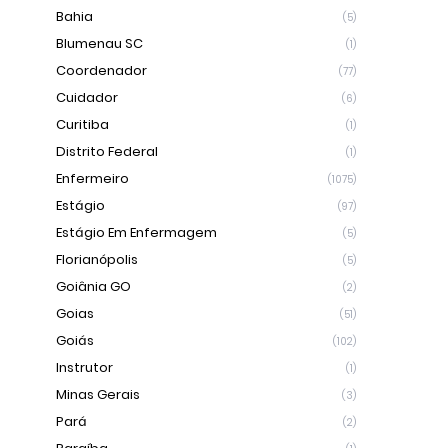
Bahia
(5)
Blumenau SC
(1)
Coordenador
(77)
Cuidador
(6)
Curitiba
(1)
Distrito Federal
(1)
Enfermeiro
(1075)
Estágio
(97)
Estágio Em Enfermagem
(5)
Florianópolis
(5)
Goiânia GO
(2)
Goias
(51)
Goiás
(102)
Instrutor
(1)
Minas Gerais
(3)
Pará
(2)