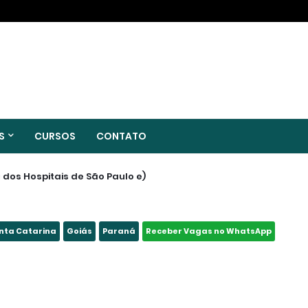
S
CURSOS
CONTATO
s dos Hospitais de São Paulo e
Região
nta Catarina
Goiás
Paraná
Receber Vagas no WhatsApp