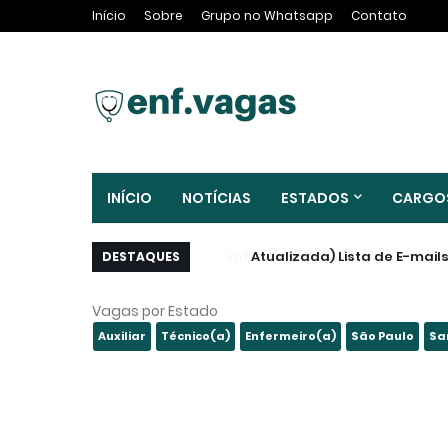
Início
Sobre
Grupo no Whatsapp
Contato
INÍCIO
NOTÍCIAS
ESTADOS
CARGO
(Atualizada) Lista de E-mail
DESTAQUES
Vagas por Estado
Auxiliar
Técnico(a)
Enfermeiro(a)
São Paulo
Sa