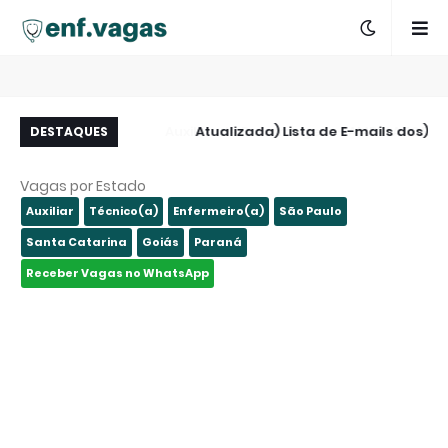
 Zona Leste - São
(Atualizada) Lista de E-mails dos
A
DESTAQUES
Paulo - SP
Hospitais de São Paulo e Região
Vagas por Estado
Auxiliar
Técnico(a)
Enfermeiro(a)
São Paulo
Santa Catarina
Goiás
Paraná
Receber Vagas no WhatsApp