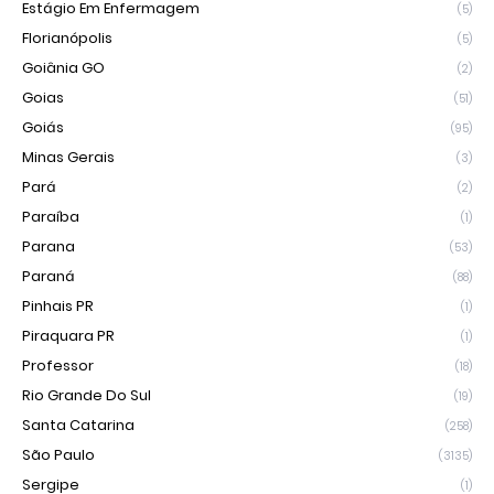
Estágio Em Enfermagem
(5)
Florianópolis
(5)
Goiânia GO
(2)
Goias
(51)
Goiás
(95)
Minas Gerais
(3)
Pará
(2)
Paraíba
(1)
Parana
(53)
Paraná
(88)
Pinhais PR
(1)
Piraquara PR
(1)
Professor
(18)
Rio Grande Do Sul
(19)
Santa Catarina
(258)
São Paulo
(3135)
Sergipe
(1)