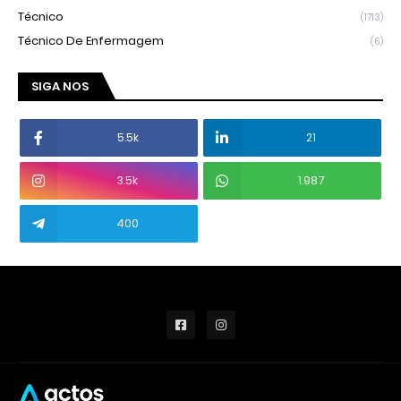
Técnico
(1713)
Técnico De Enfermagem
(6)
SIGA NOS
5.5k
21
3.5k
1.987
400