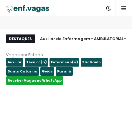
sta de E-mails dos
Auxiliar de Enfermagem - AMBULATORIAL -
Técnico Enfermagem Trabalho - Itajaí
DESTAQUES
São Paulo e Região
São Paulo - SP
Vagas por Estado
Auxiliar
Técnico(a)
Enfermeiro(a)
São Paulo
Santa Catarina
Goiás
Paraná
Receber Vagas no WhatsApp