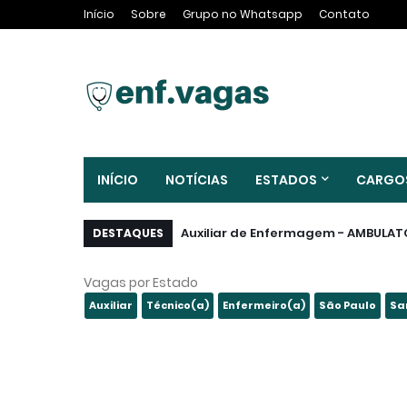
Início
Sobre
Grupo no Whatsapp
Contato
INÍCIO
NOTÍCIAS
ESTADOS
CARGO
Auxiliar de Enfermagem - AMBULATOR
DESTAQUES
Vagas por Estado
Auxiliar
Técnico(a)
Enfermeiro(a)
São Paulo
Sa