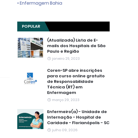
• Enfermagem Bahia
POPULAR
(Atualizada) Lista de E-
mails dos Hospitais de São
Paulo e Região
janeiro 25, 2023
Coren-SP abre inscrições
para curso online gratuito
de Responsabilidade
Técnica (RT) em
Enfermagem
março 29, 2023
Enfermeiro(a) - Unidade de
Internação - Hospital de
Caridade - Florianópolis - SC
julho 09, 2026