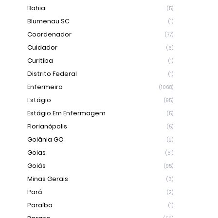
Bahia
(5)
Blumenau SC
(1)
Coordenador
(77)
Cuidador
(6)
Curitiba
(1)
Distrito Federal
(1)
Enfermeiro
(1068)
Estágio
(95)
Estágio Em Enfermagem
(5)
Florianópolis
(5)
Goiânia GO
(2)
Goias
(51)
Goiás
(95)
Minas Gerais
(3)
Pará
(2)
Paraíba
(1)