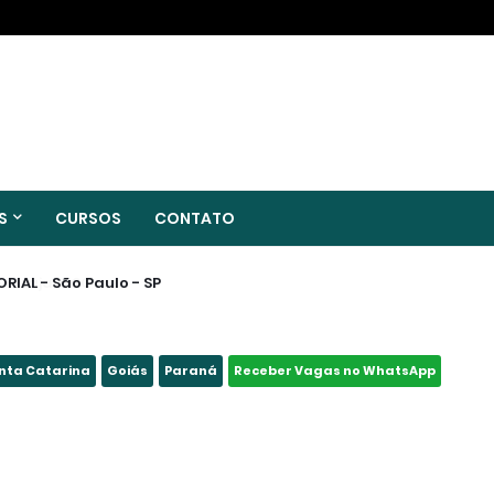
S
CURSOS
CONTATO
IAL - São Paulo - SP
nta Catarina
Goiás
Paraná
Receber Vagas no WhatsApp