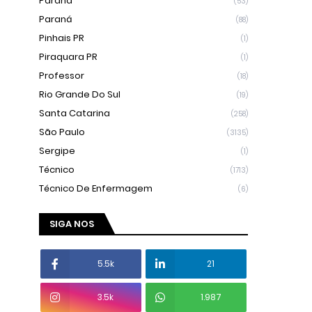
Parana
(53)
Paraná
(88)
Pinhais PR
(1)
Piraquara PR
(1)
Professor
(18)
Rio Grande Do Sul
(19)
Santa Catarina
(258)
São Paulo
(3135)
Sergipe
(1)
Técnico
(1713)
Técnico De Enfermagem
(6)
SIGA NOS
5.5k
21
3.5k
1.987