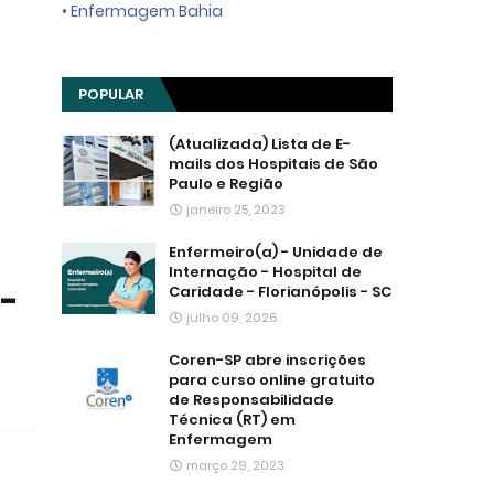
• Enfermagem Bahia
POPULAR
(Atualizada) Lista de E-
mails dos Hospitais de São
Paulo e Região
janeiro 25, 2023
Enfermeiro(a) - Unidade de
Internação - Hospital de
 -
Caridade - Florianópolis - SC
julho 09, 2026
Coren-SP abre inscrições
para curso online gratuito
de Responsabilidade
Técnica (RT) em
Enfermagem
março 29, 2023