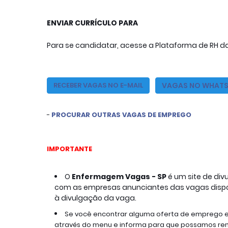
ENVIAR CURRÍCULO PARA

Para se candidatar, acesse a Plataforma de RH d
VAGAS NO WHAT
RE
CEBER VAGAS NO E-MAIL
- 
PROCURAR OUTRAS VAGAS DE EMPREGO
IMPORTANTE
O
Enfermagem Vagas - SP 
é um site de di
com as empresas anunciantes das vagas disponí
à divulgação da vaga.
Se você encontrar alguma oferta de emprego 
através do menu e informa para que possamos remo