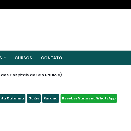
S
CURSOS
CONTATO
s dos Hospitais de São Paulo e
Região
nta Catarina
Goiás
Paraná
Receber Vagas no WhatsApp