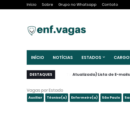
Início
Sobre
Grupo no Whatsapp
Contato
INÍCIO
NOTÍCIAS
ESTADOS
CARGO
(Atualizada) Lista de E-mail
DESTAQUES
Vagas por Estado
Auxiliar
Técnico(a)
Enfermeiro(a)
São Paulo
Sa