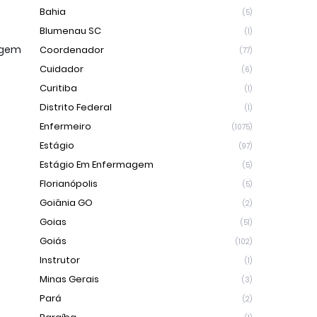
Bahia
(5)
Blumenau SC
(1)
agem
Coordenador
(77)
Cuidador
(6)
Curitiba
(1)
Distrito Federal
(1)
Enfermeiro
(1075)
Estágio
(97)
Estágio Em Enfermagem
(5)
Florianópolis
(5)
Goiânia GO
(2)
Goias
(51)
Goiás
(102)
Instrutor
(1)
Minas Gerais
(3)
Pará
(2)