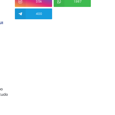
3.5k
1.987
400
UI
o 
tudo 