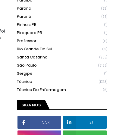
Paraíba
(1)
Parana
(53)
Paraná
(95)
Pinhais PR
(1)
foi
Piraquara PR
(1)
s
Professor
(18)
Rio Grande Do Sul
(19)
Santa Catarina
(265)
São Paulo
(3135)
Sergipe
(1)
Técnico
(1723)
Técnico De Enfermagem
(6)
SIGA NOS
5.5k
21