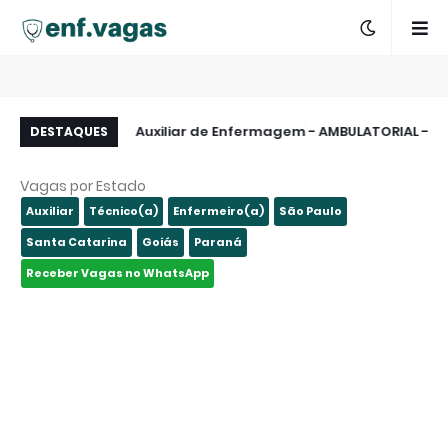
abalho - Itajaí -
Auxiliar de Enfermagem - AMBULATORIAL -
DESTAQUES
SC
São Paulo - SP
Vagas por Estado
Auxiliar
Técnico(a)
Enfermeiro(a)
São Paulo
Santa Catarina
Goiás
Paraná
Receber Vagas no WhatsApp