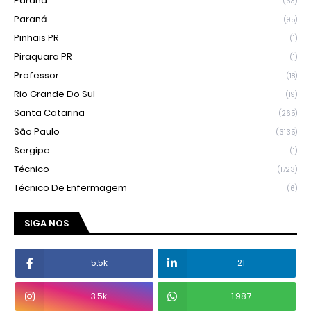
Parana
(53)
Paraná
(95)
Pinhais PR
(1)
Piraquara PR
(1)
Professor
(18)
Rio Grande Do Sul
(19)
Santa Catarina
(265)
São Paulo
(3135)
Sergipe
(1)
Técnico
(1723)
Técnico De Enfermagem
(6)
SIGA NOS
5.5k
21
3.5k
1.987