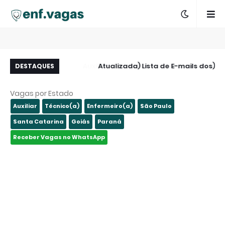
 Zona Leste - São
(Atualizada) Lista de E-mails dos
A
DESTAQUES
Paulo - SP
Hospitais de São Paulo e Região
Vagas por Estado
Auxiliar
Técnico(a)
Enfermeiro(a)
São Paulo
Santa Catarina
Goiás
Paraná
Receber Vagas no WhatsApp